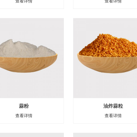
查看详情
查看详情
蒜粉
油炸蒜粒
查看详情
查看详情