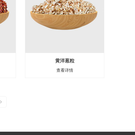
黄洋葱粒
查看详情