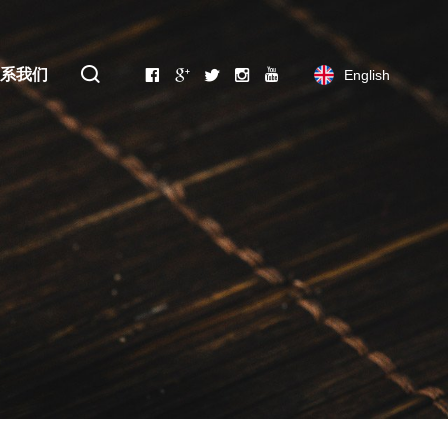
系我们
English