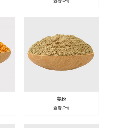
查看详情
姜粉
查看详情