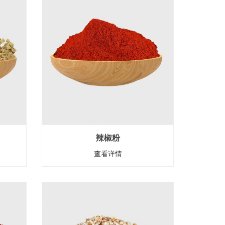
辣椒粉
查看详情